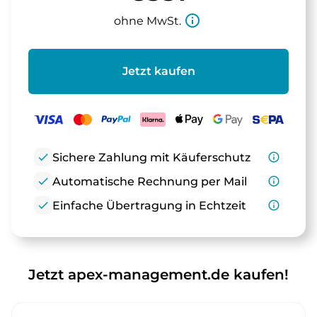
info_outline
ohne MwSt.
Jetzt kaufen
check
Sichere Zahlung mit Käuferschutz
info_outline
check
Automatische Rechnung per Mail
info_outline
check
Einfache Übertragung in Echtzeit
info_outline
Jetzt apex-management.de kaufen!