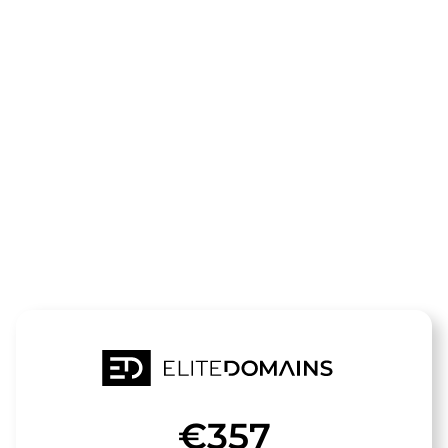
Die Domain
apex-
management
steht zum Verkauf
€357